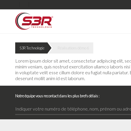
S3R Technologie
Réalisations démo 6
Lorem ipsum dolor sit amet, consectetur adipiscing elit, s
minim veniam, quis nostrud exercitation ullamco laboris nis
in voluptate velit esse cillum dolore eu fugiat nulla pariatur
deserunt mollit anim id est laborum.
Notre équipe vous recontact dans les plus brefs délais :