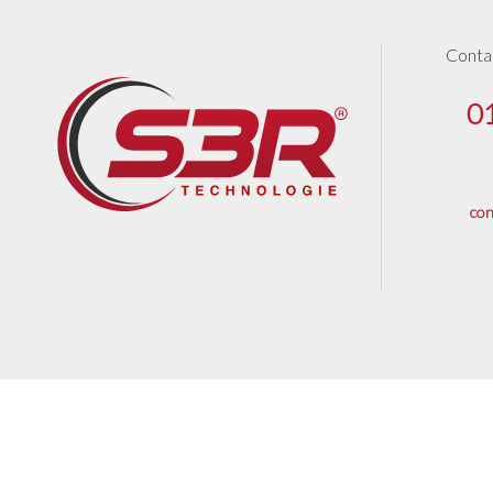
Conta
0
con