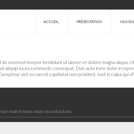
ACCUEIL
PRÉSENTATION
NOS SO
20 JANVIER 2017
Réalisations démo 6
ed do eiusmod tempor incididunt ut labore et dolore magna aliqua. U
i ut aliquip ex ea commodo consequat. Duis aute irure dolor in repr
. Excepteur sint occaecat cupidatat non proident, sunt in culpa qui of